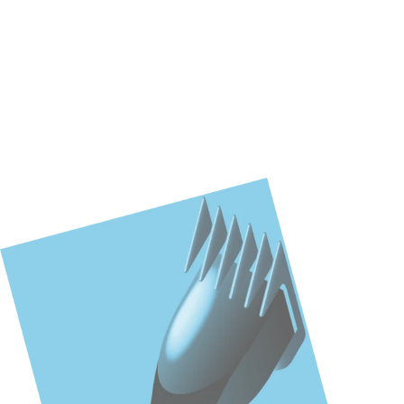
Час оновити ел
питання! Ґадже
Тому що купа е
до 12 разів. А
потрібне: від 