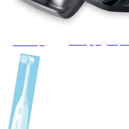
Аксесуари для брит
Масажери