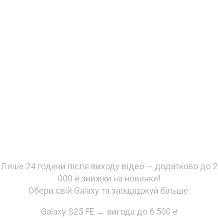
Встигни придбати
новинки супервигідно!
Лише 24 години після виходу відео — додатково до 2
000 ₴ знижки на новинки!
Обери свій Galaxy та заощаджуй більше:
Galaxy S25 FE → вигода до 6 500 ₴