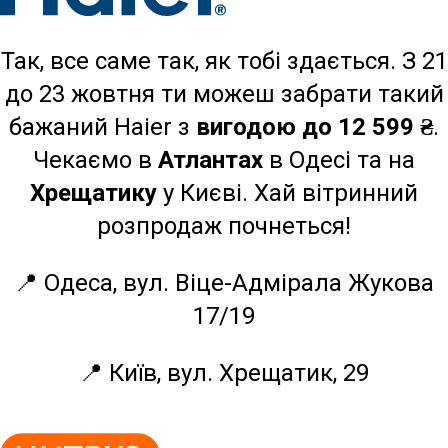
Так, все саме так, як тобі здається. З 21
до 23 жовтня ти можеш забрати такий
бажаний Haier з
вигодою до 12 599 ₴
.
Чекаємо в
Атлантах
в Одесі та на
Хрещатику
у Києві. Хай вітринний
розпродаж почнеться!
📍 Одеса, вул. Віце-Адмірала Жукова
17/19
📍 Київ, вул. Хрещатик, 29