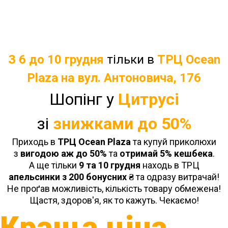
З 6 до 10 грудня
тільки в
ТРЦ Ocean
Plaza на вул. Антоновича, 176
Шопінг у
Цитрусі
зі
знижками до 50%
Приходь в
ТРЦ Ocean Plaza
та купуй приколюхи
з
вигодою аж до 50%
та
отримай 5% кешбека
.
А ще тільки
9 та 10 грудня
находь в ТРЦ
апельсинки з 200 бонусних ₴
та одразу витрачай!
Не проґав можливість, кількість товару обмежена!
Щастя, здоров'я, як то кажуть. Чекаємо!
Краща ціна