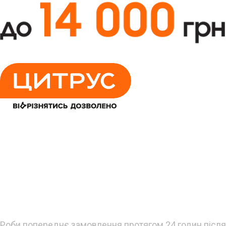
Встигни придбати
новинки супервигідно!
Роби попереднє замовлення протягом 24 годин після