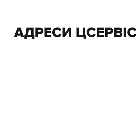
Усі послуги, що надає ЦСервіс, можеш переглянути
тут.
вул. В. Васильківська, 8
вул. Хрещатик, 17
просп. Степана Бандери, 23
вул. Пантелеймонівська, 21