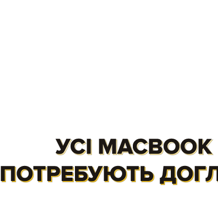
Щоб не ламати голову над купівлею
нового продукту Apple, періодично
принось свій на техогляд. Збережи
свої нерви і гроші заздалегідь.