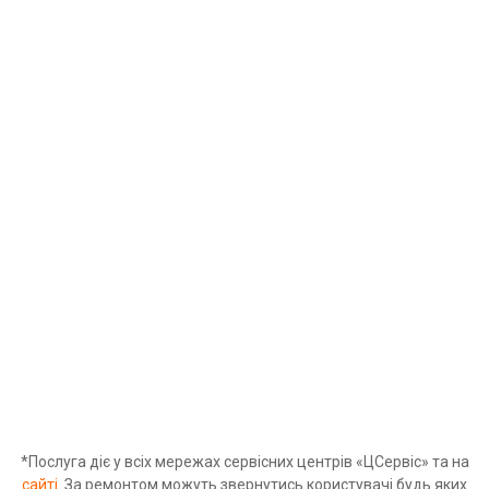
вул. Заболотного, 52
вул. Преображенська, 27
вул. Пушкінська, 36
вул. Харківська, 3
*Послуга діє у всіх мережах сервісних центрів «ЦСервіс» та на
сайті.
За ремонтом можуть звернутись користувачі будь яких