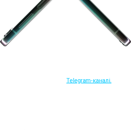
Літня Galaxy Unpacked вже зовсім скоро!
Дивись презентацію новинок Samsung 26.07 о
14.00 на нашому
Telegram-каналі.
Залиш свій номер, щоб не пропустити подію і
дізнатись про нові гаджети серед перших.