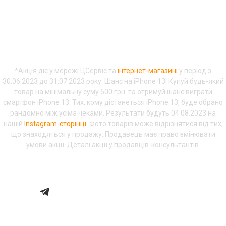
Купуй будь-що
від 500 ₴
та отримай
шанс на
iPhone 13.
Переможця буде обрано між всіма
чеками вже
4 серпня.
*Акція діє у мережі ЦСервіс та
інтернет-магазині
у період з
30.06.2023 до 31.07.2023 року. Шанс на iPhone 13! Купуй будь-який
товар на мінімальну суму 500 грн. та отримуй шанс виграти
смартфон iPhone 13. Тих, кому дістанеться iPhone 13, буде обрано
рандомно між усіма чеками. Результати будуть 04.08.2023 на
нашій
Instagram-сторінці
. Фото товарів може відрізнятися від тих,
що знаходяться у продажу. Продавець має право змінювати
умови акції. Деталі акції у продавців-консультантів.
Львів, вул. Проспект Шевченка, 22