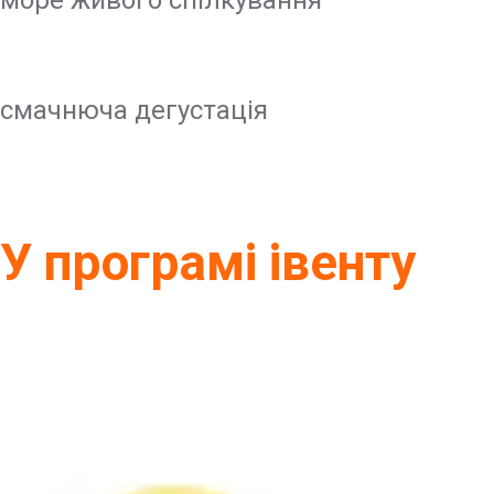
смачнюча дегустація
У програмі івенту