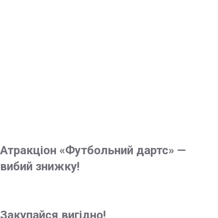
Шо по крутих
акціях?
Атракціон «Футбольний дартс» —
вибий знижку!
Закупайся вигідно!