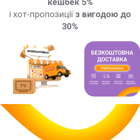
кешбек 5%
і хот-пропозиції
з вигодою до
30%