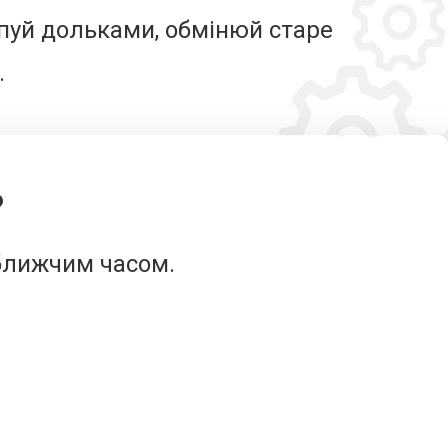
упуй дольками, обмінюй старе
.
?
ближчим часом.